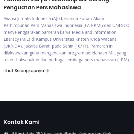
Penguatan Pers Mahasiswa
Aliansi Jurnalis Indonesia (AJI) bersama Forum Alumni
Perhimpunan Pers Mahasiswa Indonesia (FA PPMI) dan UNESCO
menyelenggarakan pameran karya Media and Information
Literacy (MIL) di Kampus Universitas Kristen Krida Wacana
(UKRIDA), Jakarta Barat, pada Senin (10/11). Pameran ini
dilaksanakan guna mengenalkan program pendanaan MIL yang
telah dilaksanakan dari berbagai lembaga pers mahasiswa (LPM).
Lihat Selengkapnya
Kontak Kami