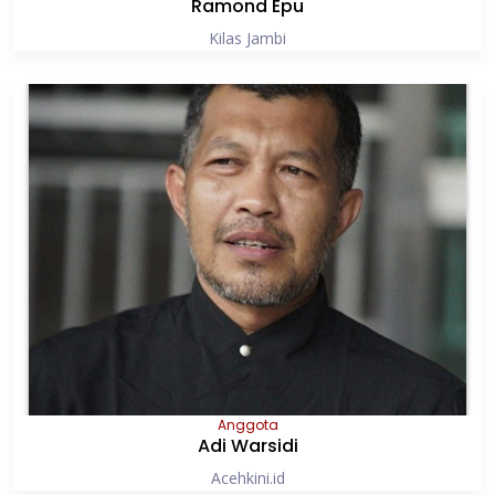
Ramond Epu
Kilas Jambi
Anggota
Adi Warsidi
Acehkini.id