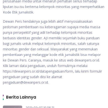
perusahaan media untuk menaruh perhatian serius terhadap
liputan isu-isu bertema kelompok minoritas yang memperhatikan
Kode Etik Jurnalistik.
Dewan Pers hendaknya juga lebih aktif menyosialisasikan
pedoman pemberitaan isu keberagaman supaya media massa
punya persepektif yang adil terhadap kelompok minoritas
berbasis identitas gender. AJI memiliki sejumlah buku panduan
bagi jurnalis untuk meliput kelompok minoritas, salah satunya
minoritas gender dan seksual. Masyarakat yang menemukan
pemberitaan yang melanggar kode etik jurnalistik bisa melapor
ke Dewan Pers. Caranya, masuk ke situs web dewanpers.or.id.
Klik laman data pengaduan, unduh formulirnya melalui
https://dewanpers.or.id/datapengaduan/form, lalu kirim formulir
pengaduan yang sudah diisi ke alamat
pengaduan@dewanpers.or.id.
Berita Lainnya
2021-02-07 10:06:21