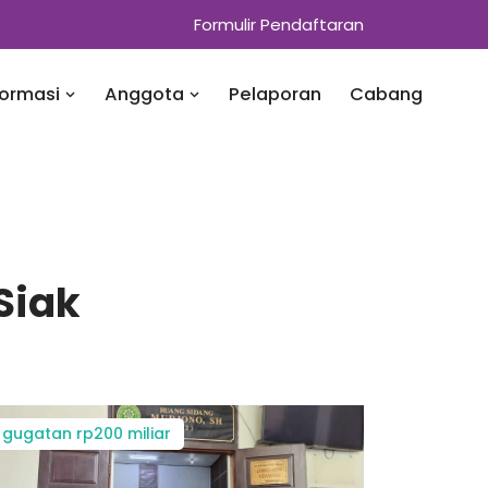
Formulir Pendaftaran
formasi
Anggota
Pelaporan
Cabang
Siak
gugatan rp200 miliar