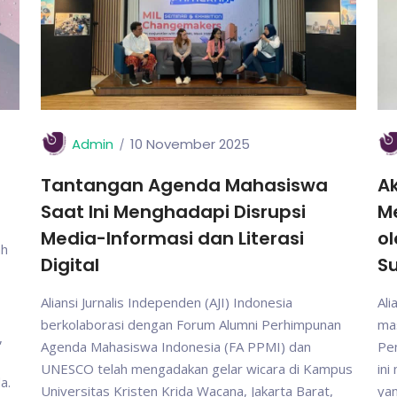
Admin
10 November 2025
Tantangan Agenda Mahasiswa
Ak
Saat Ini Menghadapi Disrupsi
M
Media-Informasi dan Literasi
ol
ah
Digital
S
Aliansi Jurnalis Independen (AJI) Indonesia
Ali
berkolaborasi dengan Forum Alumni Perhimpunan
mas
,
Agenda Mahasiswa Indonesia (FA PPMI) dan
Pen
UNESCO telah mengadakan gelar wicara di Kampus
in
a.
Universitas Kristen Krida Wacana, Jakarta Barat,
yan