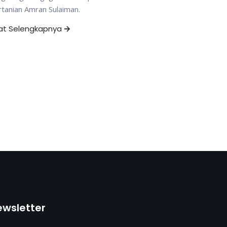
tanian Amran Sulaiman.
hat Selengkapnya
ewsletter