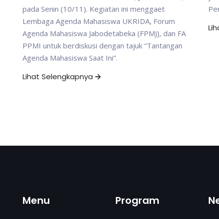
pada Senin (10/11). Kegiatan ini menggaet
Per
Lembaga Agenda Mahasiswa UKRIDA, Forum
Li
Agenda Mahasiswa Jabodetabeka (FPMJ), dan FA
PPMI untuk berdiskusi dengan tajuk “Tantangan
Agenda Mahasiswa Saat Ini”.
Lihat Selengkapnya
Menu
Program
N