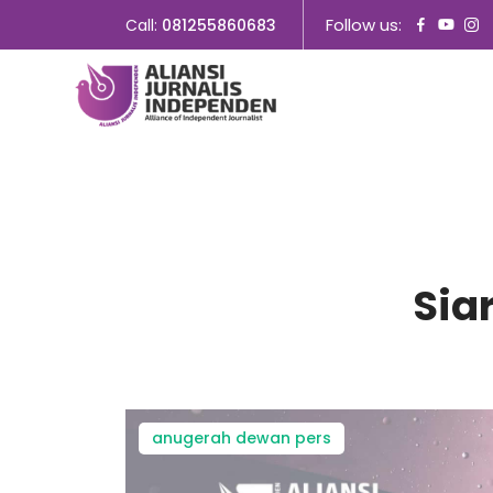
Follow us:
Call:
081255860683
Sia
anugerah dewan pers