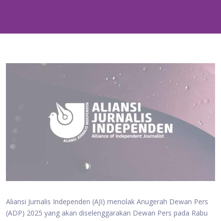
Aliansi Jurnalis Independen (AJI) menolak Anugerah Dewan Pers
(ADP) 2025 yang akan diselenggarakan Dewan Pers pada Rabu