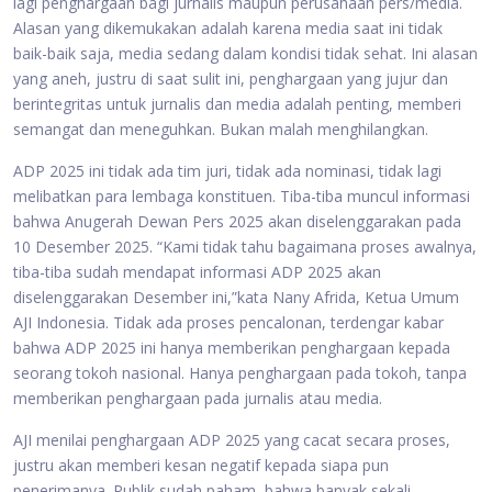
lagi penghargaan bagi jurnalis maupun perusahaan pers/media.
Alasan yang dikemukakan adalah karena media saat ini tidak
baik-baik saja, media sedang dalam kondisi tidak sehat. Ini alasan
yang aneh, justru di saat sulit ini, penghargaan yang jujur dan
berintegritas untuk jurnalis dan media adalah penting, memberi
semangat dan meneguhkan. Bukan malah menghilangkan.
ADP 2025 ini tidak ada tim juri, tidak ada nominasi, tidak lagi
melibatkan para lembaga konstituen. Tiba-tiba muncul informasi
bahwa Anugerah Dewan Pers 2025 akan diselenggarakan pada
10 Desember 2025. “Kami tidak tahu bagaimana proses awalnya,
tiba-tiba sudah mendapat informasi ADP 2025 akan
diselenggarakan Desember ini,”kata Nany Afrida, Ketua Umum
AJI Indonesia. Tidak ada proses pencalonan, terdengar kabar
bahwa ADP 2025 ini hanya memberikan penghargaan kepada
seorang tokoh nasional. Hanya penghargaan pada tokoh, tanpa
memberikan penghargaan pada jurnalis atau media.
AJI menilai penghargaan ADP 2025 yang cacat secara proses,
justru akan memberi kesan negatif kepada siapa pun
penerimanya. Publik sudah paham, bahwa banyak sekali